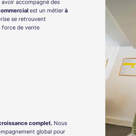
ès avoir accompagné des
commercial
est un métier
à
prise se retrouvent
e force de vente
croissance complet.
Nous
compagnement global pour