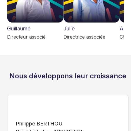
Guillaume
Julie
Alex
Directeur associé
Directrice associée
CSO
Nous développons leur croissance
Slide 3 of 6
Patrick RAJAUD
Partner & Managing Director, Afidium