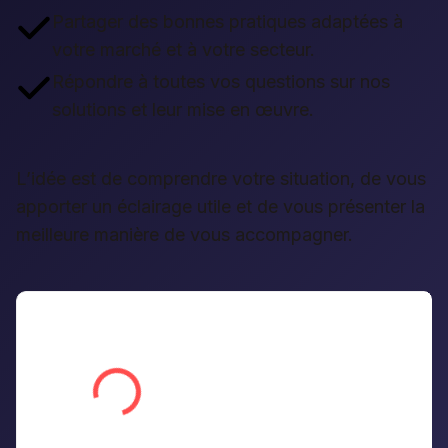
Partager des bonnes pratiques adaptées à
votre marché et à votre secteur.
Répondre à toutes vos questions sur nos
solutions et leur mise en œuvre.
L’idée est de comprendre votre situation, de vous
apporter un éclairage utile et de vous présenter la
meilleure manière de vous accompagner.