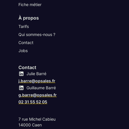
Fiche métier
À propos
Tarifs
Qui sommes-nous ?
Contact
Jobs
Contact
Julie Barré
Compte Linkedin
j.barre@opsales.fr
Guillaume Barré
Compte Linkedin
g.barre@opsales.fr
02 31 55 52 05
7 rue Michel Cabieu
14000 Caen