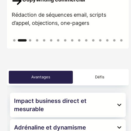
ed
Rédaction de séquences email, scripts
Li
d’appel, objections, one-pagers
in
Avantages
Défis
Impact business direct et
mesurable
Adrénaline et dynamisme