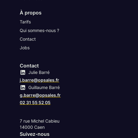
À propos
Tarifs
Qui sommes-nous ?
Contact
Jobs
Contact
Julie Barré
Compte Linkedin
j.barre@opsales.fr
Guillaume Barré
Compte Linkedin
g.barre@opsales.fr
02 31 55 52 05
7 rue Michel Cabieu
14000 Caen
Suivez-nous