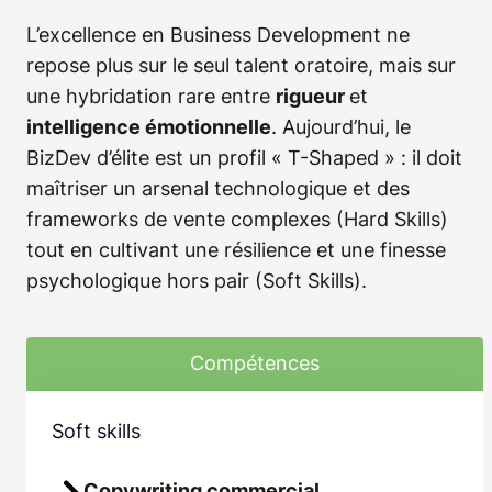
L’excellence en Business Development ne
repose plus sur le seul talent oratoire, mais sur
une hybridation rare entre
rigueur
et
intelligence émotionnelle
. Aujourd’hui, le
BizDev d’élite est un profil « T-Shaped » : il doit
maîtriser un arsenal technologique et des
frameworks de vente complexes (Hard Skills)
tout en cultivant une résilience et une finesse
psychologique hors pair (Soft Skills).
Compétences
Slide 2 of 16
Soft skills
So
B2B
Copywriting commercial